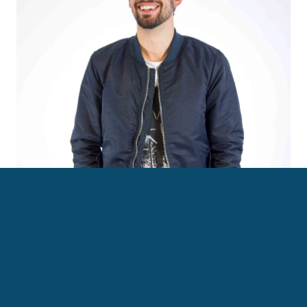
Regista e filmmaker, esperto di video produzione e 
creazione di contenuti web-tv, professionista dello 
storytelling.
‹ Nathalie Tocci
Paola Ferazzoli ›