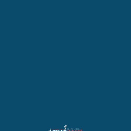
Nord pubblicato da Paesi Edizioni nel 2026.
‹ Laura Canali
Liliana Faccioli Pintozzi ›
Scopri Ascoli Piceno