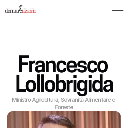
Francesco 
Lollobrigida
Ministro Agricoltura, Sovranità Alimentare e 
Foreste