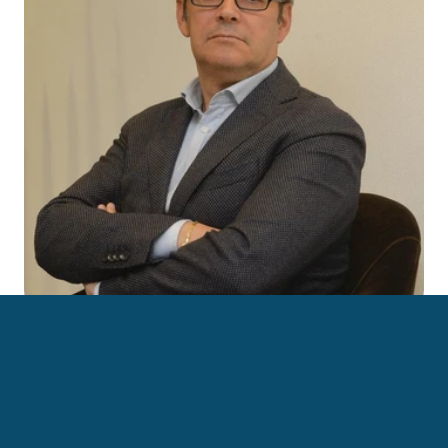
Fausto Biloslavo, giornalista di guerra, scrive per Il 
Giornale, Il Foglio e Panorama. Collabora inoltre con 
Radio 24 e i TG Mediaset. Laureato in Scienze 
Politiche, inizia l'attività giornalistica dal fronte nel 
1982, seguendo l'invasione israeliana del Libano.
‹ Fabrizio Ferragni
Federica Bianchi ›